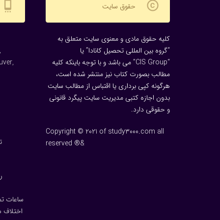
settings_cell
copyright
حقوق سایت
کلیه حقوق مادی و معنوی سایت متعلق به
“گروه بین المللی تحصیل کانادا” یا
,
“CIS Group” می باشد و با توجه باینکه کلیه
uver,
مطالب بصورت کتاب نیز منتشر شده است،
هرگونه كپی برداری یا اقتباس از مطالب سایت
بدون اجازه كتبی مدیریت سایت پیگرد قانونی
و حقوقی دارد.
Copyright © 2021 of study3000.com all
ت
reserved ®&
ر
ساعات تماس: 10 شب تا 5 ص
اختلاف سا