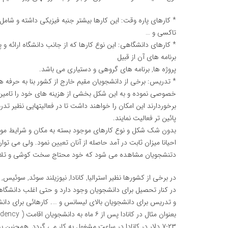
* کارهای پاره وقت: این کارها بیشتر جنبه فیزیکی داشته و شامل 
تاکسی و …
* کارهای دانشگاهی: این نوع کارها که از جانب دانشگاه ارائه و
برنامه های آن از قبیل
پروژه ها, برنامه های گروهی و دستیاری می باشد.
* تدریس: برخی از دانشجویان مقیم خارج از کشور بنا به حرفه ه
خصوصی نموده و به این شکل بخشی از هزینه های خود را تامین می
برخوردارند این امکان را خواهند داشت تا در فعالیتهایی نظیر ت
پائین تر فعالیت نمایند.
بدون شک شکل و نوع کارهای موجود بسته به مکان و شرایط موجو
احیانا میزان ثابت در آمد حاصله از آنان تعیین نمود. ولی می 
دتنشجویان مشاهده می شود که خود محتاج سخت کوشی و تلاش
در برخی از کشورها نظیر استرالیا, کانادا, نیوزیلند سوئد, سوئیس
در کنار تحصیل برای دانشجویان وجود دارد و حتی اغلب دانشگاهه
و تدریس برای دانشجویان بالای لیسانس و …. کارهائی برای دان
۲۳-۷ دلار در کانادا در ساعت مشغول به کار می گردد, همچنین 