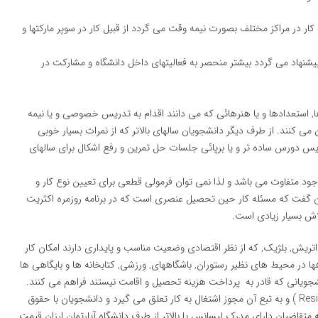
کار در مراکز مختلف بصورت نیمه وقت می گردد از قبیل کار در سوپر مارکتها و
 پیشنهاد می گردد بیشتر منحصر به فعالیتهای داخل دانشگاه و مشارکت در
ا, استعدادها و یا هنرهائی که می دانند اقدام به تدریس خصوصی و یا نیمه
 کنند. از طرف دیگر دانشجویان سالهای بالاتر که از نمرات بسیار خوبی
دریس دورس ساده تر و یا برپائی جلسات حل تمرین و رفع اشکال برای سالهای
د متفاوت می باشد و لذا نمی توان فرمولی قطعی برای تعیین نوع کار و
توان گفت که مسئله کار حین تحصیل عنصری است که در برنامه روزمره اکثریت
 بسیار زیادی است.
, اتریش, بلژیک, که از نظر اقتصادی وضعیت مناسب و پایداری دارند امکان کار
ا در محیط های نظیر رستوران, باشگاههای, ورزشی, کتابخانه ها و بایگاهی ها
شجویانی که قادر به پرداخت هزینه تحصیل و اقامت نیستند فراهم می کنند.
بعنوان مثال در کانادا پس از ۶ ماه به دانشجویان اقامت ( Residency ) و به تبع آن مجوز اشتغال به کار تعلق می گیرد و دانشجویان با حقوق
به متقاضیان دارای مدرک لیسانس یا بالاتر از طرف دانشگاه آپارتمان ارزان قیمت