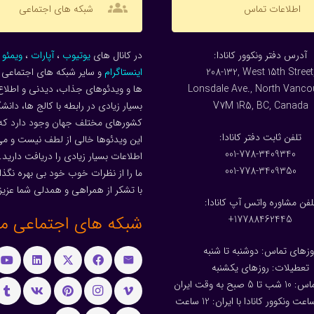
groups
اطلاعات تماس
شبکه های اجتماعی
:آدرس دفتر ونکوور کانادا
در کانال های
یوتیوب
،
آپارات
،
ویمئو
و
208-132, West 15th Street
اینستاگرام
و سایر شبکه های اجتماعی م
Lonsdale Ave., North Vanco
ها و ویدئوهای جذاب، دیدنی و اطلاع
V7M 1R5, BC, Canada
بسیار زیادی در رابطه با کالج ها، دانش
کشورهای مختلف جهان وجود دارد که
:تلفن ثابت دفتر کانادا
این ویدئوها خالی از لطف نیست و می 
001-778-3409340
اطلاعات بسیار زیادی را دریافت دارید.
001-778-3409350
ما را از نظرات خوب خود بی بهره نگذار
با تشکر از همراهی و همدلی شما عزیز
لفن مشاوره واتس آپ کانادا:
شبکه های اجتماعی ما
17788462445+
وزهای تماس: دوشنبه تا شنبه
تعطیلات: روزهای یکشنبه
بح به وقت ایران
عت ونکوور کانادا با ایران: 1
2
ساعت