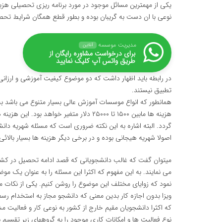
یکی از مهمترین مسائل موجود در مورد برنامه ریزی تحصیلی هزی
نوعی با ان دست به گریبان بوده و بطور قطع همگان شرایط تحصیل
مدیریت موسسه
آنلاین
برای درخواست مشاوره رایگان از
طریق واتس آپ کلیک نمایید
در رابطه باید اظهار داشت که دو موضوع کیفیت آموزشی و ارزانی تقر
تطبیق نیستند.
همانطور که انواع موسسات آموزش عالی بسیار متنوع می باشد به
هزینه ها مابین ۱۵۰۰ تا ۲۵۰۰۰ دلار متغیر خ
گردد. البته اشاره به این نکته ضروری است که مسئله شهریه دان
اصولا شهریه هیجانی بوده و در برخی دیگر هزینه ها بسیار بالائی
میتوان گفت که غالب دانشجویانی که قصد ادامه تحصیل در کشور 
می نمایند. به این مفهوم که اکثرا این مسئله را به عنوان یک م
نمود که زوایای مختلف این موضوع را روشن کنیم. یکی از نکات مه
ویزا بدون اجازه کار بدین معنی که دانشجو مجاز به استخدام رسم
که اکثرا دانشجویان مقیم خارج از کشور به نوعی کار و فعالیت م
نوع فعالیت ها و امکانات کاری موجود را به گروههای زیر تقسیم ن