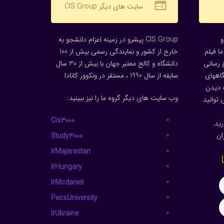
web
سایت های دیگر CIS Group
CIS Group پیشرو در زمینه اعزام دانشجو به
ا فیلم
خارج از کشور و نمایندگی رسمی بیش از 100
 رسانی
دانشگاه و کالج معتبر جهان با بیش از 30 سال
گاههای
سابقه از سال 1990 ، مستقر در ونکوور کانادا
 دیدن
وب سایت های دیگر گروه ما را نیز ببینید:
توانید
Cis3000
ید.
ان
Study3000
IrMajarestan
IrHungary
IrMcdaniel
PecsUniversity
IrUkraine